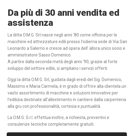
Da più di 30 anni vendita ed
assistenza
La ditta O.M.G. Srl nasce negli anni ‘80 come officina per le
macchine ed attrezzature edili presso l’odierna sede di Via San
Leonardo a Salerno e cresce ad opera dell’ allora unico socio e
amministratore Sasso Domenico.
A partire dalla seconda metà degli anni ‘90, grazie al forte
sviluppo del settore edile, si ampliano i servizi offerti.
Oggi la ditta O.M.G. Srl, guidata dagli eredi del Sig. Domenico,
Massimo e Maria Carmela, è in grado di offrire alla clientela un
vasto assortimento di macchine e soluzioni innovative per
l’edilizia destinate all’allestimento in cantiere dalla carpenteria
alla gru con professionalità, cortesia e puntualità.
La O.M.G. S.r.l. effettua inoltre, a richiesta, preventivi e
consulenze tecniche completamente gratuiti.